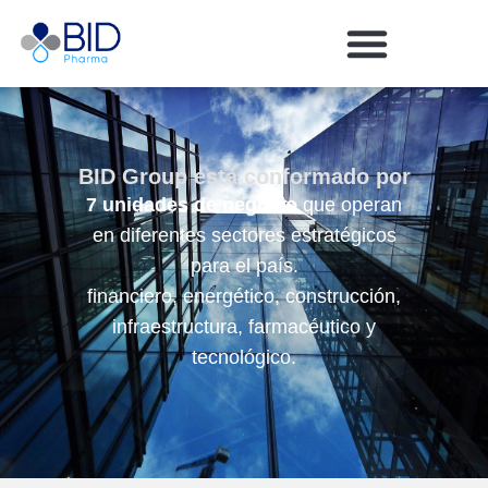
BID Group está conformado por
7 unidades de negocio
que operan
en diferentes sectores estratégicos
para el país.
financiero, energético, construcción,
infraestructura, farmacéutico y
tecnológico.